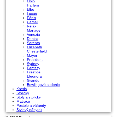
Ohio
Harlem
Elbe
Luxus
Fénix
Camel
Relax
Mariage
Venezia
Denisa
Sorento
Elizabeth
Chesterfield
Mayor
Prezident
Sydney
Fantasy
Prestige
Eleonora
Grande
Bowlingové sedenie
Kreslá
Stoličky
Stoly a stoličky
Matrace
Postele a váľandy
Štýlový nábytok