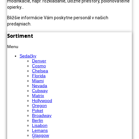
modifikácie, napr. rozkladanie, úložné priestory, polohovateľné
opierky...
Bližšie informácie Vám poskytne personál v našich
predajniach.
Sortiment
Menu
Sedačky
Denver
Cosmo
Chelsea
Florida
Miami
Nevada
Cubway
Matrix
Hollywood
Oregon
Poket
Broadway
Berlin
Lisabon
Lemans
Glasgow