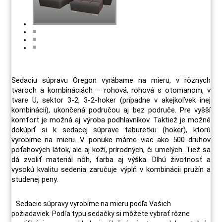
Sedaciu súpravu Oregon vyrábame na mieru, v rôznych
tvaroch a kombináciách – rohová, rohová s otomanom, v
tvare U, sektor 3-2, 3-2-hoker (prípadne v akejkoľvek inej
kombinácii), ukončená područou aj bez područe. Pre vyšší
komfort je možná aj výroba podhlavníkov. Taktiež je možné
dokúpiť si k sedacej súprave taburetku (hoker), ktorú
vyrobíme na mieru. V ponuke máme viac ako 500 druhov
poťahových látok, ale aj koží, prírodných, či umelých. Tiež sa
dá zvoliť materiál nôh, farba aj výška. Dlhú životnosť a
vysokú kvalitu sedenia zaručuje výplň v kombinácii pružín a
studenej peny.
Sedacie súpravy vyrobíme na mieru podľa Vašich
požiadaviek. Podľa typu sedačky si môžete vybrať rôzne