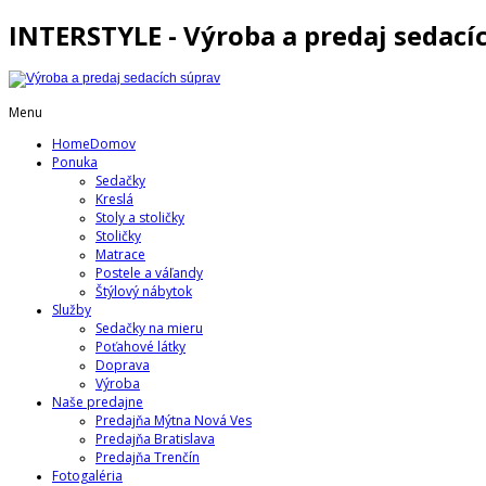
INTERSTYLE - Výroba a predaj sedací
Menu
Home
Domov
Ponuka
Sedačky
Kreslá
Stoly a stoličky
Stoličky
Matrace
Postele a váľandy
Štýlový nábytok
Služby
Sedačky na mieru
Poťahové látky
Doprava
Výroba
Naše predajne
Predajňa Mýtna Nová Ves
Predajňa Bratislava
Predajňa Trenčín
Fotogaléria