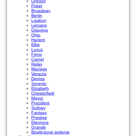
Oregon
Poket
Broadway
Berlin
Lisabon
Lemans
Glasgow
Ohio
Harlem
Elbe
Luxus
Fénix
Camel
Relax
Mariage
Venezia
Denisa
Sorento
Elizabeth
Chesterfield
Mayor
Prezident
Sydney
Fantasy
Prestige
Eleonora
Grande
Bowlingové sedenie