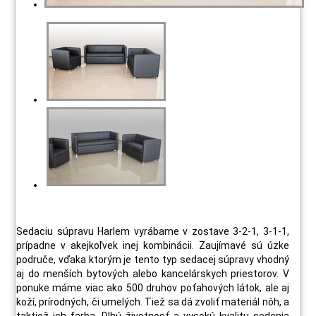
Sedaciu súpravu Harlem vyrábame v zostave 3-2-1, 3-1-1,
prípadne v akejkoľvek inej kombinácii. Zaujímavé sú úzke
područe, vďaka ktorým je tento typ sedacej súpravy vhodný
aj do menších bytových alebo kancelárskych priestorov. V
ponuke máme viac ako 500 druhov poťahových látok, ale aj
koží, prírodných, či umelých. Tiež sa dá zvoliť materiál nôh, a
taktiež ich farba. Dlhú životnosť a vysokú kvalitu sedenia